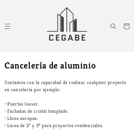
Ir
directamente
al contenido
Carrito
C
Cancelería de aluminio
o
Contamos con la capacidad de realizar cualquier proyecto
l
en cancelería por ejemplo:
e
• Puertas louver.
c
• Fachadas de cristal templado.
• Línea europea.
c
• Linea de 2” y 3” para proyectos residenciales.