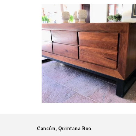
c
c
i
ó
n
:
Cancún, Quintana Roo