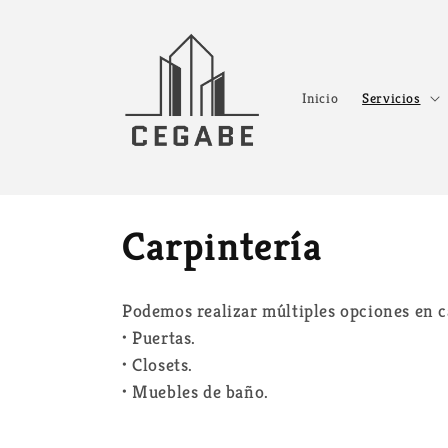
Ir
directamente
al contenido
Inicio
Servicios
C
Carpintería
o
Podemos realizar múltiples opciones en c
l
• Puertas.
• Closets.
e
• Muebles de baño.